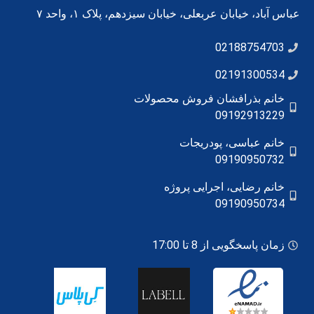
عباس آباد، خیابان عربعلی، خیابان سیزدهم، پلاک ۱، واحد ۷
02188754703
02191300534
خانم بذرافشان فروش محصولات
09192913229
خانم عباسی، پودریجات
09190950732
خانم رضایی، اجرایی پروژه
09190950734
زمان پاسخگویی از 8 تا 17:00