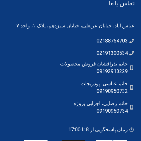
تماس با ما
عباس آباد، خیابان عربعلی، خیابان سیزدهم، پلاک ۱، واحد ۷
02188754703
02191300534
خانم بذرافشان فروش محصولات
09192913229
خانم عباسی، پودریجات
09190950732
خانم رضایی، اجرایی پروژه
09190950734
زمان پاسخگویی از 8 تا 17:00