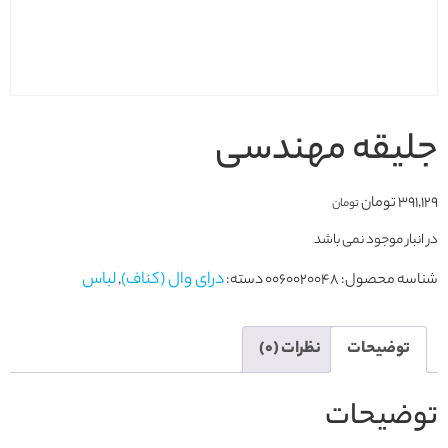
جلیقه مهندسی
391,129
تومان
تومان
در انبار موجود نمی باشد
درای وال (کناف)
لباس
شناسه محصول:
0060020048
دسته:
,
توضیحات
نظرات (0)
توضیحات