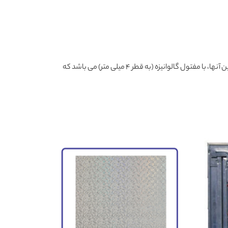
از این قطعه (مفتول آویز) به همراه بست اتصال دوبل داخلی جهت اتصال زیر سازی به سقف های مشبک استفاده می شود که معمول ترین آنها، با مفتول گالوانیزه (به قطر ۴ میلی متر) می باشد که