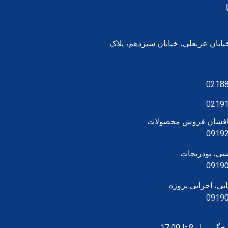
یابان عربعلی، خیابان سیزدهم، پلاک
0218
0219
رافشان فروش محصولات
0919
سی، پودریجات
0919
یی، اجرایی پروژه
0919
 از 8 تا 17:00