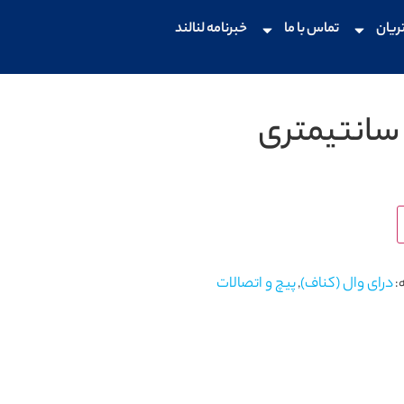
ریان
تماس با ما
خبرنامه لنالند
درای وال (کناف)
پیچ و اتصالات
:
,