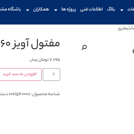
ات
بلاگ
اطلاعات فنی
پروژه ها
همکاران
باشگاه مشت
مفتول آویز 60 سانتیمتری
7,095
تومان
تومان
افزودن به سبد خرید
شناسه محصول:
0061540008
دسته