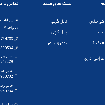
م
لینک های مفید
تماس با ما
عباس آباد، خ
 کی پلاس
تایل گچی
۱، واحد ۷
نالند
پانل گچی
8754703
ف کناف
پودر و پرایمر
1300534
خانم بذ
 طراحی اداری
2913229
خانم عبا
0950732
خانم رضا
0950734
زمان پاسخگویی