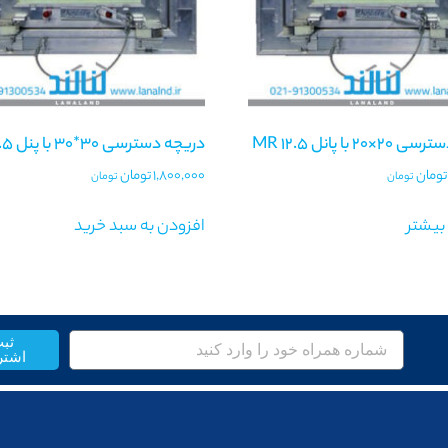
2 با پانل MR 12.5
دریچه دسترسی 30*30 با پنل MR 12.5
تومان
1,800,000
تومان
تومان
تومان
بیشتر
افزودن به سبد خرید
ثب
اشتر