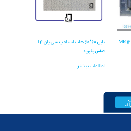
تایل ۶۰*۶۰ هات استامپ سی پان T4
تماس بگیرید
اطلاعات بیشتر
ت
اک