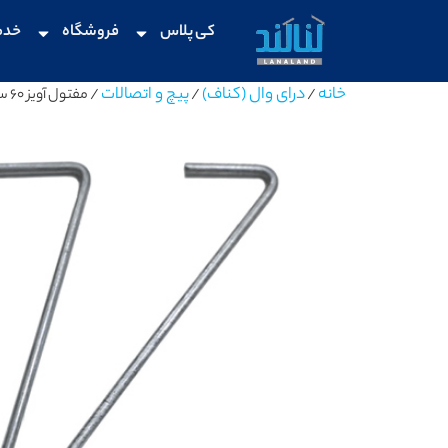
کی پلاس
فروشگاه
خدم
خانه
درای وال (کناف)
پیچ و اتصالات
/
/
/ مفتول آویز 60 سانتیمتری