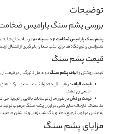
توضیحات
بررسی پشم سنگ پارامیس ضخامت 4 دانسیته 0
پشم سنگ پارامیس ضخامت 4 دانسیته 80
در ساختمان ها به ع
کنفرانس و فرودگاه ها برای جذب صدا و جلوگیری از انتقال ارتعا
قیمت پشم سنگ
قیمت روکش و
الیاف پشم سنگ
دو عامل تاثیرگذار در قیمت آن 
قیمت الیاف
در هر سال معمولا ثابت است و شرکت های تول
خاصی رخ دهد.
قیمت روکش
در طور سال نوسانات بالایی را تجربه می ک
متاسفانه کارخانه های کمی در ایران پشم سنگ مرغوب تولید می 
به جنس مرغوب ترجیح دهد و با گذشت زمان و نداشتن خاصیت عای
مزایای پشم سنگ