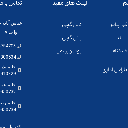
م
لینک های مفید
تماس با ما
عباس آباد، خ
 کی پلاس
تایل گچی
۱، واحد ۷
نالند
پانل گچی
8754703
ف کناف
پودر و پرایمر
1300534
خانم بذ
 طراحی اداری
2913229
خانم عبا
0950732
خانم رضا
0950734
زمان پاسخگویی