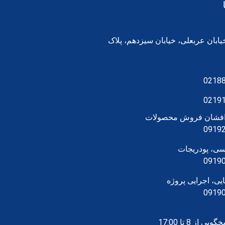
یابان عربعلی، خیابان سیزدهم، پلاک
0218
0219
رافشان فروش محصولات
0919
سی، پودریجات
0919
یی، اجرایی پروژه
0919
 از 8 تا 17:00