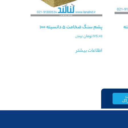
ته
پشم سنگ ضخامت 5 دانسیته 100
176,011
تومان
تومان
اطلاعات بیشتر
ت
اک