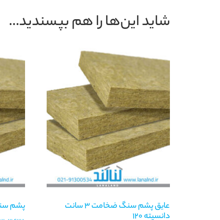
شاید این‌ها را هم بپسندید…
عایق پشم سنگ ضخامت 3 سانت
پشم سنگ ضخا
دانسیته 120