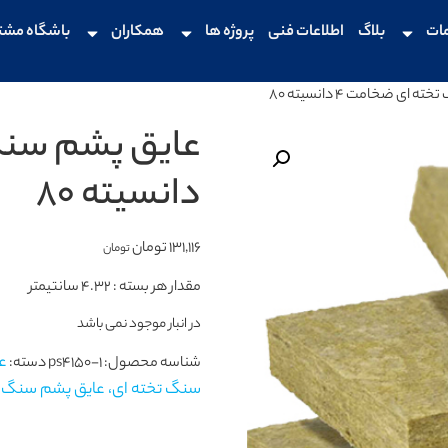
ات
بلاگ
اطلاعات فنی
پروژه ها
همکاران
باشگاه مشت
ی ضخامت 4 دانسیته 80
دانسیته 80
131,116
تومان
تومان
مقدار هر بسته : 4.32 سانتیمتر
در انبار موجود نمی باشد
ع
شناسه محصول:
ps4150-1
دسته:
سنگ تخته ای، عایق پشم سنگ، ع