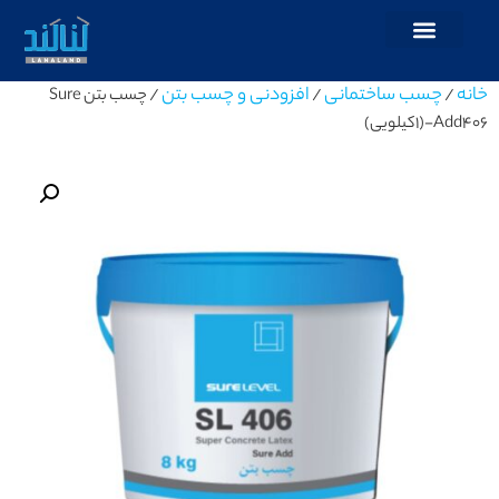
خانه
چسب ساختمانی
افزودنی و چسب بتن
/
/
/ چسب بتن Sure
Add۴۰۶-(1کیلویی)