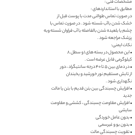
مشخصات فنی :
مطابق با استانداردهای :
در صورت تماس طوالنی مدت با پوست قبل از
خشک شدن باآب شسته شود . در صورت تماس با
چشم یا بلعیده شدن بالفاصله با آب فراوان شسته وبه
پزشک مراجعه شود .
نکات ایمنی:
• این محصول در بسته های 1 و سطل 8
کیلوگرمی قابل عرضه است .
• در دمای بین 5 تا 40 درجه سانتیگراد ، دور
از تابش مستقیم نور خورشید و یخبندان
نگهداری شود .
• افزایش چسبندگی بین بتن قدیم با بتن یا مالت
جدید
• افزایش مقاومت چسبندگی ، کششی و مقاومت
سایشی
• بدون عامل خوردگی
• بدون بو و غیرسمی
• تقویت چسبندگی مالت