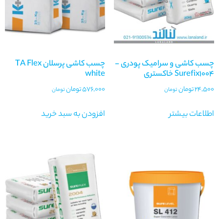
چسب کاشی و سرامیک پودری -
چسب کاشی پرسلان TA Flex
Surefix1004 خاکستری
white
24,500
تومان
576,000
تومان
تومان
تومان
اطلاعات بیشتر
افزودن به سبد خرید