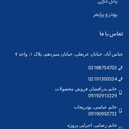
پانل گچی
پودر و پرایمر
تماس با ما
عباس آباد، خیابان عربعلی، خیابان سیزدهم، پلاک ۱، واحد ۷
02188754703
02191300534
خانم بذرافشان فروش محصولات
09192913229
خانم عباسی، پودریجات
09190950732
خانم رضایی، اجرایی پروژه